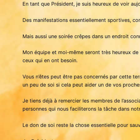
En tant que Président, je suis heureux de voir auj
Des manifestations essentiellement sportives, co
Mais aussi une soirée crêpes dans un endroit co
Mon équipe et moi-même seront très heureux de vo
ceux qui en ont besoin.
Vous n’êtes peut être pas concernés par cette terr
un peu de soi si cela peut aider un de vos proche
Je tiens déjà à remercier les membres de l’associ
personnes qui nous faciliterons la tâche dans not
Le don de soi reste la chose essentielle pour sauv